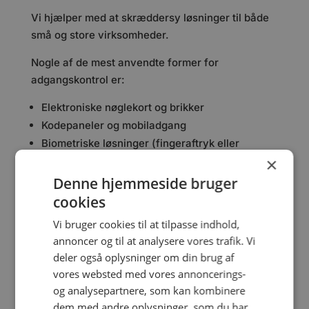
Vi hjælper med at skræddersy løsninger til både
små og store virksomheder.
Nogle af de mest anvendte former for
adgangskontrol er:
Elektroniske nøglekort og brikker
Kodepaneler og mobiladgang
Biometriske løsninger (fingeraftryk eller
×
ansigtsgenkendelse)
Kombinationsløsninger til højrisikoområder
Denne hjemmeside bruger
cookies
Uanset behov finder vi den rigtige løsning, der
Vi bruger cookies til at tilpasse indhold,
passer til din virksomhed.
annoncer og til at analysere vores trafik. Vi
deler også oplysninger om din brug af
vores websted med vores annoncerings-
og analysepartnere, som kan kombinere
dem med andre oplysninger, som du har