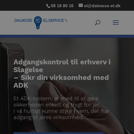
58 18 80 16
el@dalmose-el.dk
Adgangskontrol til erhverv i
Slagelse
– Sikr din virksomhed med
ADK
Et ADK-system, er med til at gøre
sikkerheden enkelt og trygt for jer.
I vil hurtigt kunne styre hvem, der har
adgang til jeres virksomhed.