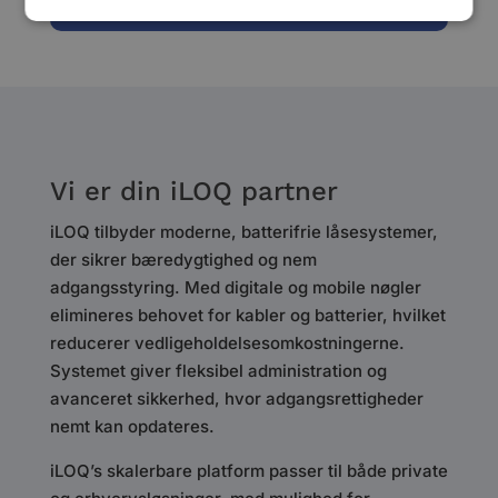
Vi er din iLOQ partner
iLOQ tilbyder moderne, batterifrie låsesystemer,
der sikrer bæredygtighed og nem
adgangsstyring. Med digitale og mobile nøgler
elimineres behovet for kabler og batterier, hvilket
reducerer vedligeholdelsesomkostningerne.
Systemet giver fleksibel administration og
avanceret sikkerhed, hvor adgangsrettigheder
nemt kan opdateres.
iLOQ’s skalerbare platform passer til både private