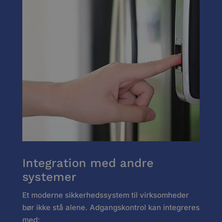
Integration med andre
systemer
Et moderne sikkerhedssystem til virksomheder
bør ikke stå alene. Adgangskontrol kan integreres
med: