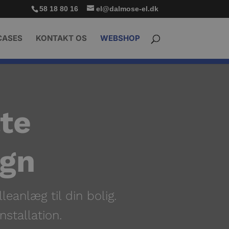
58 18 80 16
el@dalmose-el.dk
CASES
KONTAKT OS
WEBSHOP
ate
egn
leanlæg til din bolig.
nstallation.