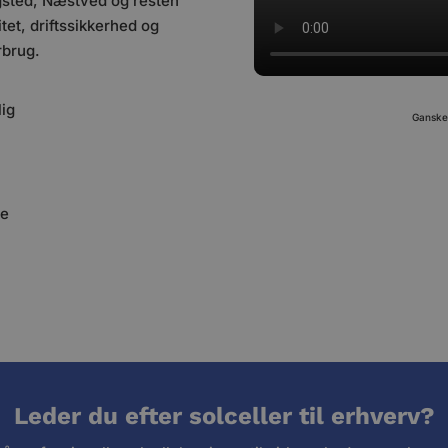
ingsted, Næstved og resten
tet, driftssikkerhed og
orbrug.
lig
Ganske 
se
Leder du efter solceller til erhverv?