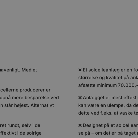
imavenligt. Med et
❌ Et solcelleanlæg er en f
størrelse og kvalitet på 
afsætte minimum 70.000,- 
lcellerne producerer er
n opnå mere besparelse ved
❌ Anlægget er mest effekti
n står højest. Alternativt
kan være en ulempe, da de
dette ved f.eks. at vaske tø
et rundt, selv i de
❌ Designet på et solcellea
ektivt i de solrige
se på – om det er på taget 