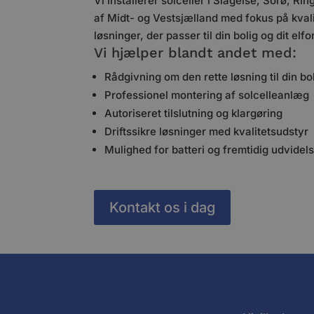
Vi installerer solceller i Slagelse, Sorø, R
af Midt- og Vestsjælland med fokus på kvali
løsninger, der passer til din bolig og dit elf
Vi hjælper blandt andet med:
Rådgivning om den rette løsning til din bo
Professionel montering af solcelleanlæg
Autoriseret tilslutning og klargøring
Driftssikre løsninger med kvalitetsudstyr
Mulighed for batteri og fremtidig udvidel
Kontakt os i dag