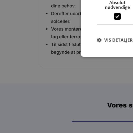
Absolut
dine behov.
nødvendige
Derefter udarbejder vi et skræddersye
solceller.
Vores montører sørger for sikker og ko
tag eller terræn.
VIS DETALJER
Til sidst tilsluttes solcellerne til dit e
begynde at producere grøn strøm.
Vores s