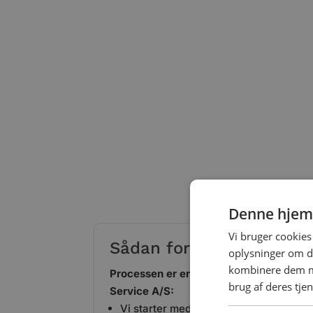
Denne hjem
Vi bruger cookies 
Sådan foregår montering
oplysninger om d
kombinere dem me
Processen er enkel og effektiv, når du
brug af deres tje
Service A/S:
Vi starter med en uforpligtende samt