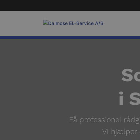
So
i
S
Få professionel rådgi
Vi hjælper 