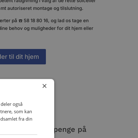
petent rådgivning i valg af de rette solceller
amt autoriseret montage og tilslutning.
rter på ☎️ 58 18 80 16, og lad os tage en
ine behov og muligheder for dit hjem eller
er til dit hjem
×
i deler også
rtnere, som kan
dsamlet fra din
olceller og spar penge på