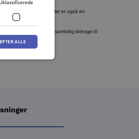
Uklassificerede
vestering i grøn energi – det er også en
eludgifter betydeligt og samtidig bidrage til
d.
EPTER ALLE
øsninger