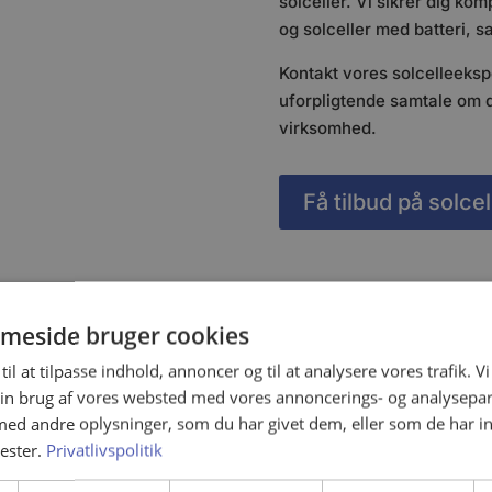
solceller. Vi sikrer dig kom
og solceller med batteri, s
Kontakt vores solcelleekspe
uforpligtende samtale om d
virksomhed.
Få tilbud på solcell
meside bruger cookies
til at tilpasse indhold, annoncer og til at analysere vores trafik. V
en af solceller
in brug af vores websted med vores annoncerings- og analysepa
d andre oplysninger, som du har givet dem, eller som de har in
 vælger Dalmose EL-
nester.
Privatlivspolitik
Få installeret s
ale og gennemgang af