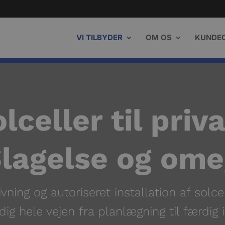
VI TILBYDER
OM OS
KUNDE
lceller til priv
lagelse og om
vning og autoriseret installation af solcel
dig hele vejen fra planlægning til færdig i